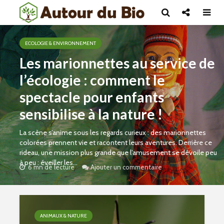
ECOLOGIE & ENVIRONNEMENT
Les marionnettes au service de
l’écologie : comment le
spectacle pour enfants
sensibilise à la nature !
La scène s’anime sous les regards curieux : des marionnettes
colorées prennent vie et racontent leurs aventures. Derrière ce
rideau, une mission plus grande que l’amusement se dévoile peu
à peu : éveiller les...
6 mn de lecture
Ajouter un commentaire
ANIMAUX & NATURE