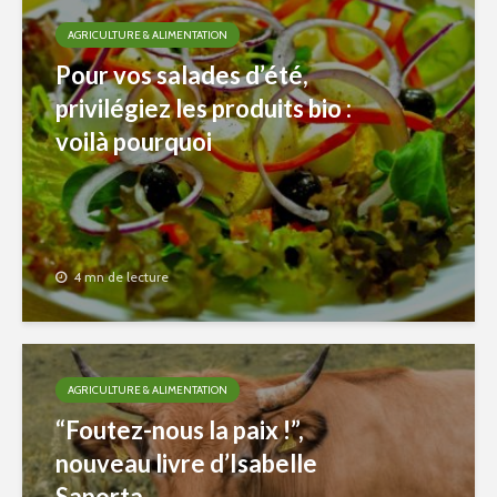
AGRICULTURE & ALIMENTATION
Pour vos salades d’été,
privilégiez les produits bio :
voilà pourquoi
4 mn de lecture
AGRICULTURE & ALIMENTATION
“Foutez-nous la paix !”,
nouveau livre d’Isabelle
Saporta