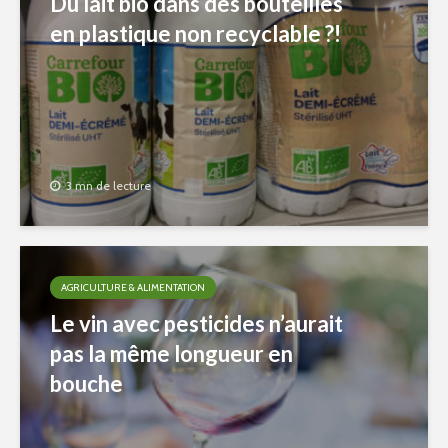
Du lait bio dans des bouteilles
en plastique non recyclable ?!
3 mn de lecture
AGRICULTURE & ALIMENTATION
Le vin avec pesticides n’aurait
pas la même longueur en
bouche